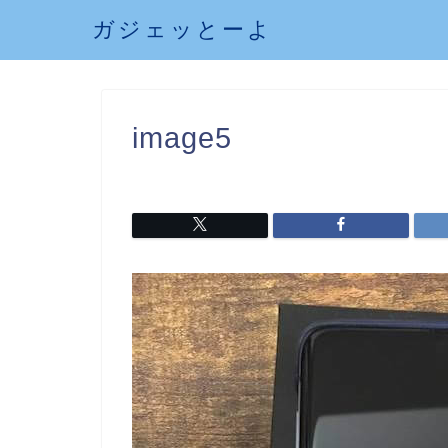
ガジェッとーよ
image5