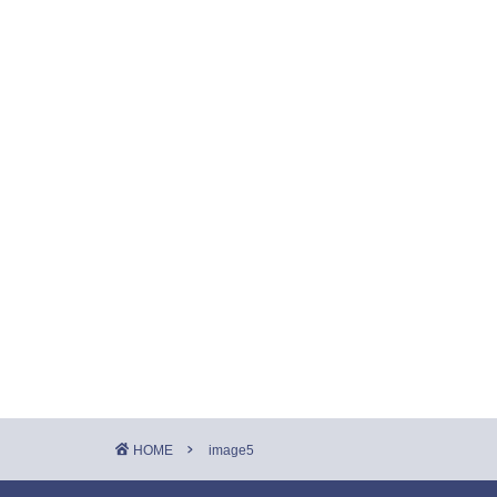
HOME
image5