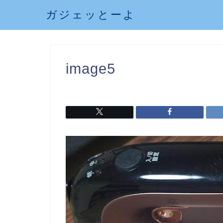
ガジェッとーよ
image5