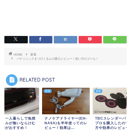
HOME
家電
パナソニックまつげくるんの購入レビュー！使い方のコツも！
RELATED POST
家電
家電
貸・一人暮らしで魚焼
ナノケアドライヤー(EH-
TBCスレンダーパッ
グリルが無いならけむ
NA9A)を半年使ってのレ
プロを購入したので
ん亭がおすすめ！
ビュー！効果は...
方や効果のレビュー