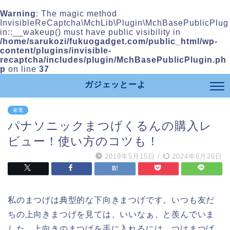
Warning
: The magic method
InvisibleReCaptcha\MchLib\Plugin\MchBasePublicPlug
in::__wakeup() must have public visibility in
/home/sarukozi/fukuogadget.com/public_html/wp-
content/plugins/invisible-
recaptcha/includes/plugin/MchBasePublicPlugin.ph
p
on line
37
ガジェッとーよ
家電
パナソニックまつげくるんの購入レ
ビュー！使い方のコツも！
2019年5月15日
/
2024年6月26日
私のまつげは典型的な下向きまつげです。いつも友だ
ちの上向きまつげを見ては、いいなぁ、と羨んでいま
した。上向きのまつげを手に入れるには、つけまつげ