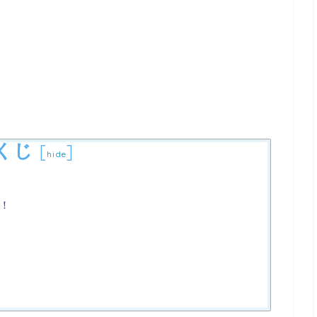
くじ
[
]
hide
！